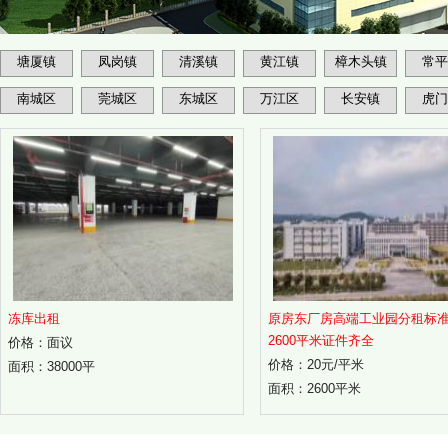
塘厦镇
凤岗镇
清溪镇
黄江镇
樟木头镇
常平
南城区
莞城区
东城区
万江区
长安镇
虎门
冻库出租
原房东厂房高端工业园分租标
2600平米证件齐全
价格：面议
价格：20元/平米
面积：38000平
面积：2600平米