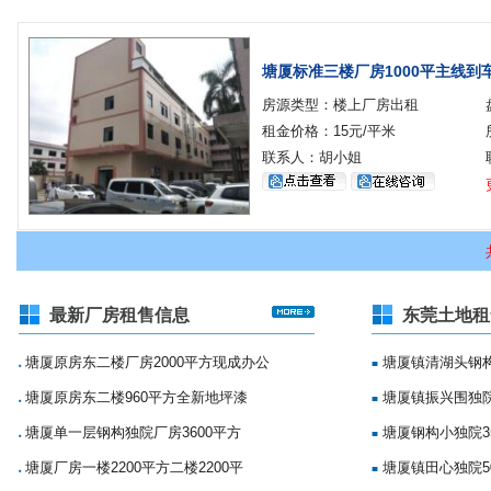
塘厦标准三楼厂房1000平主线到
房源类型：楼上厂房出租
租金价格：15元/平米
联系人：胡小姐
最新厂房租售信息
东莞土地租
塘厦原房东二楼厂房2000平方现成办公
塘厦镇清湖头钢构
■
■
塘厦原房东二楼960平方全新地坪漆
塘厦镇振兴围独院
■
■
塘厦单一层钢构独院厂房3600平方
塘厦钢构小独院35
■
■
塘厦厂房一楼2200平方二楼2200平
塘厦镇田心独院5
■
■