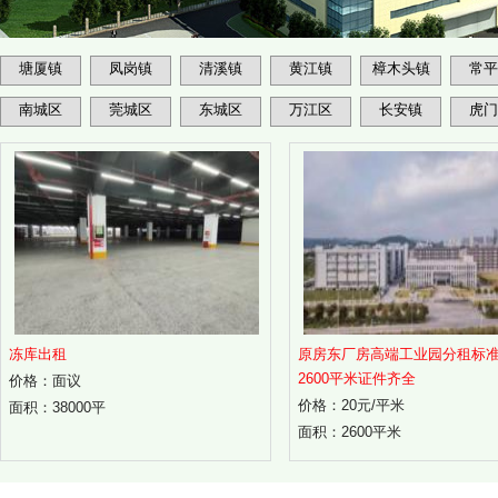
塘厦镇
凤岗镇
清溪镇
黄江镇
樟木头镇
常平
南城区
莞城区
东城区
万江区
长安镇
虎门
冻库出租
原房东厂房高端工业园分租标
2600平米证件齐全
价格：面议
价格：20元/平米
面积：38000平
面积：2600平米