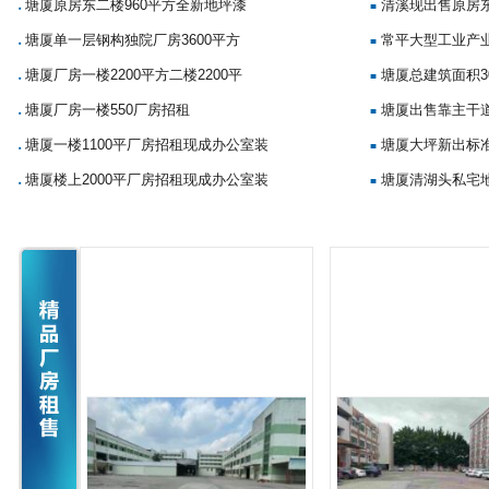
塘厦原房东二楼960平方全新地坪漆
清溪现出售原房
■
■
塘厦单一层钢构独院厂房3600平方
常平大型工业产
■
■
塘厦厂房一楼2200平方二楼2200平
塘厦总建筑面积3
■
■
塘厦厂房一楼550厂房招租
塘厦出售靠主干
■
■
塘厦一楼1100平厂房招租现成办公室装
塘厦大坪新出标准
■
■
塘厦楼上2000平厂房招租现成办公室装
塘厦清湖头私宅地
■
■