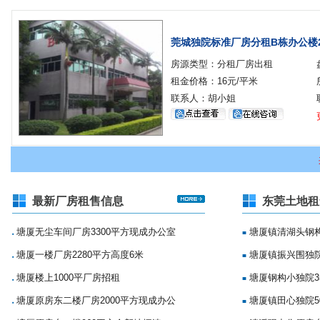
莞城独院标准厂房分租B栋办公楼2
房源类型：分租厂房出租
租金价格：16元/平米
联系人：胡小姐
最新厂房租售信息
东莞土地租
塘厦无尘车间厂房3300平方现成办公室
塘厦镇清湖头钢构
■
■
塘厦一楼厂房2280平方高度6米
塘厦镇振兴围独院
■
■
塘厦楼上1000平厂房招租
塘厦钢构小独院35
■
■
塘厦原房东二楼厂房2000平方现成办公
塘厦镇田心独院5
■
■