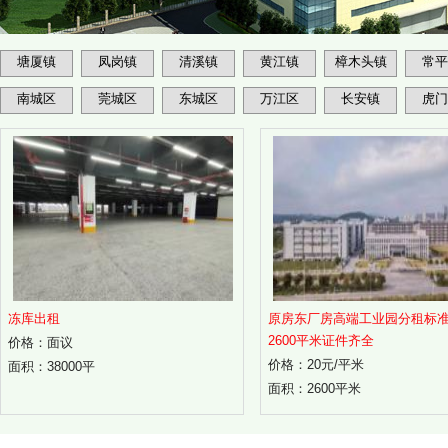
塘厦镇
凤岗镇
清溪镇
黄江镇
樟木头镇
常平
南城区
莞城区
东城区
万江区
长安镇
虎门
冻库出租
原房东厂房高端工业园分租标
2600平米证件齐全
价格：面议
价格：20元/平米
面积：38000平
面积：2600平米