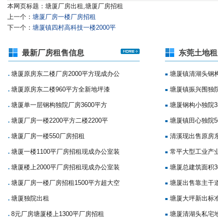
本网页标题：塘厦厂房出租,塘厦厂房招租
上一个：
塘厦厂房一楼厂房招租
下一个：
塘厦镇四村高科技一楼2000平
最新厂房租售信息
东莞土地租
塘厦原房东二楼厂房2000平方现成办公
塘厦镇清湖头钢构
■
■
塘厦原房东二楼960平方全新地坪漆
塘厦镇振兴围独院
■
■
塘厦单一层钢构独院厂房3600平方
塘厦钢构小独院35
■
■
塘厦厂房一楼2200平方二楼2200平
塘厦镇田心独院5
■
■
塘厦厂房一楼550厂房招租
清溪现出售原房
■
■
塘厦一楼1100平厂房招租现成办公室装
常平大型工业产
■
■
塘厦楼上2000平厂房招租现成办公室装
塘厦总建筑面积3
■
■
塘厦厂房一楼厂房招租1500平方超大空
塘厦出售靠主干
■
■
塘厦独院出租
塘厦大坪新出标准
■
■
8元厂房塘厦楼上1300平厂房招租
塘厦清湖头私宅地
■
■