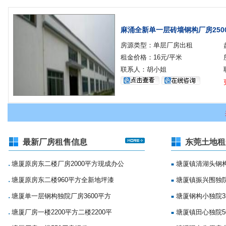
麻涌全新单一层砖墙钢构厂房250
房源类型：单层厂房出租
租金价格：16元/平米
联系人：胡小姐
最新厂房租售信息
东莞土地租
塘厦原房东二楼厂房2000平方现成办公
塘厦镇清湖头钢构
■
■
塘厦原房东二楼960平方全新地坪漆
塘厦镇振兴围独院
■
■
塘厦单一层钢构独院厂房3600平方
塘厦钢构小独院35
■
■
塘厦厂房一楼2200平方二楼2200平
塘厦镇田心独院5
■
■