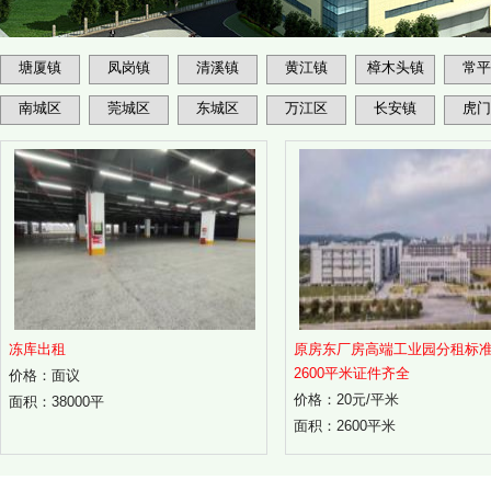
塘厦镇
凤岗镇
清溪镇
黄江镇
樟木头镇
常平
南城区
莞城区
东城区
万江区
长安镇
虎门
冻库出租
原房东厂房高端工业园分租标
2600平米证件齐全
价格：面议
价格：20元/平米
面积：38000平
面积：2600平米