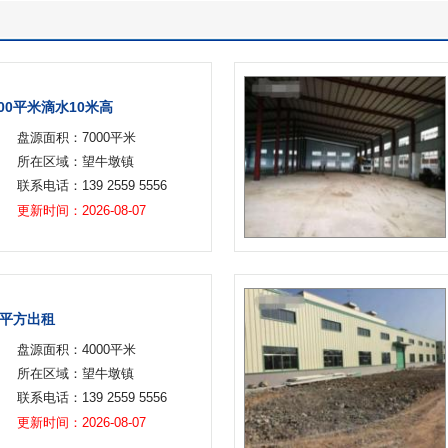
00平米滴水10米高
盘源面积：7000平米
所在区域：望牛墩镇
联系电话：139 2559 5556
更新时间：2026-08-07
0平方出租
盘源面积：4000平米
所在区域：望牛墩镇
联系电话：139 2559 5556
更新时间：2026-08-07