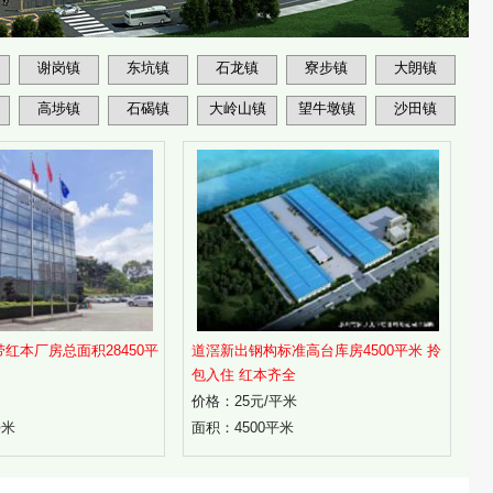
谢岗镇
东坑镇
石龙镇
寮步镇
大朗镇
高埗镇
石碣镇
大岭山镇
望牛墩镇
沙田镇
红本厂房总面积28450平
道滘新出钢构标准高台库房4500平米 拎
包入住 红本齐全
价格：25元/平米
平米
面积：4500平米