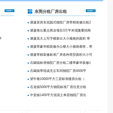
东莞分租厂房出租
塘厦原房东花园式独院厂房带精装修出租2
■
塘厦推出重点商业项目3万平米现隆重招商
■
平
塘厦高大上写字楼新出大小规格的面积 带
■
塘厦带豪华精装修办公楼大小规格都有，带
■
租
塘厦带精装修标准厂房各种类型面积大小可
■
石碣镇标准独院厂房分租二楼带豪华装修1
■
石碣镇带现成无尘车间独院厂房4500平
■
望牛墩10000平方三层标准楼房出租（
■
石龙镇5000平方独院标准厂房任意分租
■
中堂镇1400平方混泥土单层独院厂房出
■