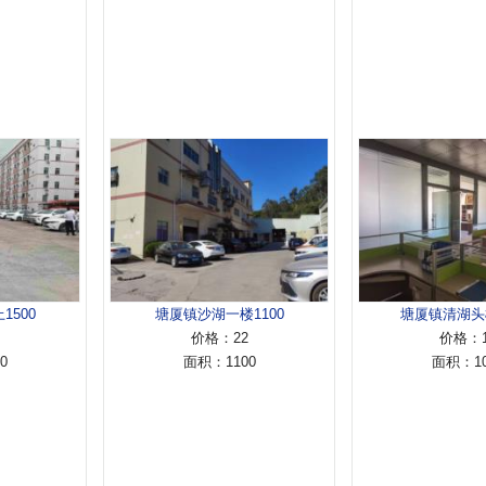
塘厦镇沙湖一楼1100
塘厦镇清湖头楼上10
价格：22
价格：18
面积：1100
面积：1000