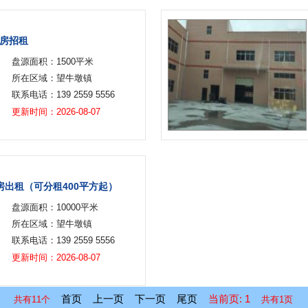
厂房招租
盘源面积：1500平米
所在区域：望牛墩镇
联系电话：139 2559 5556
更新时间：2026-08-07
房出租（可分租400平方起）
盘源面积：10000平米
所在区域：望牛墩镇
联系电话：139 2559 5556
更新时间：2026-08-07
首页
上一页
下一页
尾页
当前页: 1
共有11个
共有1页