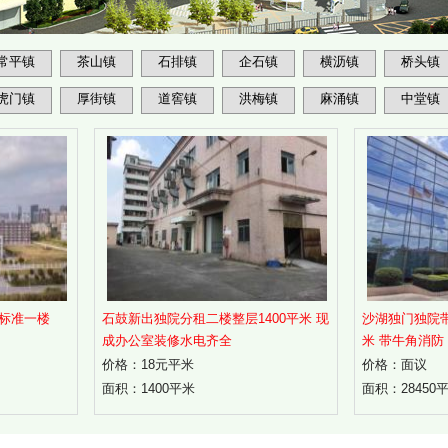
常平镇
茶山镇
石排镇
企石镇
横沥镇
桥头镇
虎门镇
厚街镇
道窖镇
洪梅镇
麻涌镇
中堂镇
标准一楼
石鼓新出独院分租二楼整层1400平米 现
沙湖独门独院带
成办公室装修水电齐全
米 带牛角消防
价格：18元平米
价格：面议
面积：1400平米
面积：28450