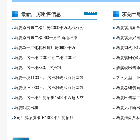
最新厂房租售信息
东莞土
塘厦原房东二楼厂房2000平方现成办公
塘厦镇清湖头
■
■
塘厦原房东二楼960平方全新地坪漆
塘厦镇振兴围
■
■
塘厦单一层钢构独院厂房3600平方
塘厦钢构小独院
■
■
塘厦厂房一楼2200平方二楼2200平
塘厦镇田心独
■
■
塘厦厂房一楼550厂房招租
清溪现出售原
■
■
塘厦一楼1100平厂房招租现成办公室装
常平大型工业
■
■
塘厦楼上2000平厂房招租现成办公室装
塘厦总建筑面
■
■
塘厦厂房一楼厂房招租1500平方超大空
塘厦出售靠主
■
■
塘厦独院出租
塘厦大坪新出
■
■
8元厂房塘厦楼上1300平厂房招租
塘厦清湖头私
■
■