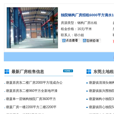
独院钢构厂房招租6000平方滴水1
房源类型：钢构厂房出租
租金价格：16元/平米
联系人：胡小姐
最新厂房租售信息
东莞土地租
塘厦原房东二楼厂房2000平方现成办公
塘厦镇清湖头钢构
■
■
塘厦原房东二楼960平方全新地坪漆
塘厦镇振兴围独院
■
■
塘厦单一层钢构独院厂房3600平方
塘厦钢构小独院35
■
■
塘厦厂房一楼2200平方二楼2200平
塘厦镇田心独院5
■
■