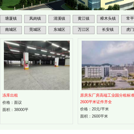
塘厦镇
凤岗镇
清溪镇
黄江镇
樟木头镇
常平
南城区
莞城区
东城区
万江区
长安镇
虎门
冻库出租
原房东厂房高端工业园分租标
2600平米证件齐全
价格：面议
价格：20元/平米
面积：38000平
面积：2600平米