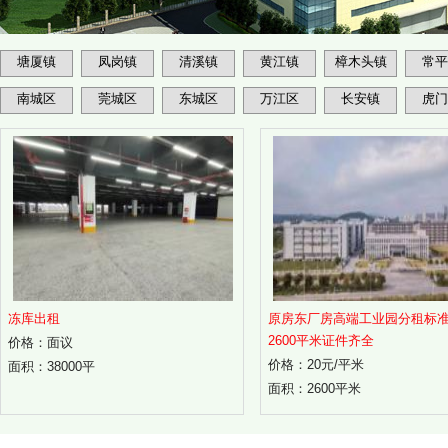
塘厦镇
凤岗镇
清溪镇
黄江镇
樟木头镇
常平
南城区
莞城区
东城区
万江区
长安镇
虎门
冻库出租
原房东厂房高端工业园分租标
2600平米证件齐全
价格：面议
价格：20元/平米
面积：38000平
面积：2600平米