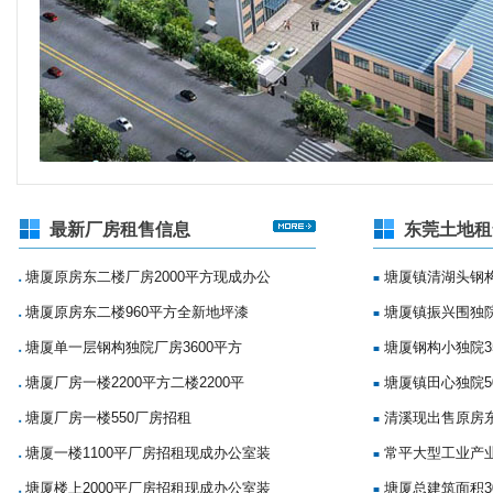
最新厂房租售信息
东莞土地租
塘厦原房东二楼厂房2000平方现成办公
塘厦镇清湖头钢构
■
■
塘厦原房东二楼960平方全新地坪漆
塘厦镇振兴围独院
■
■
塘厦单一层钢构独院厂房3600平方
塘厦钢构小独院35
■
■
塘厦厂房一楼2200平方二楼2200平
塘厦镇田心独院5
■
■
塘厦厂房一楼550厂房招租
清溪现出售原房
■
■
塘厦一楼1100平厂房招租现成办公室装
常平大型工业产
■
■
塘厦楼上2000平厂房招租现成办公室装
塘厦总建筑面积3
■
■