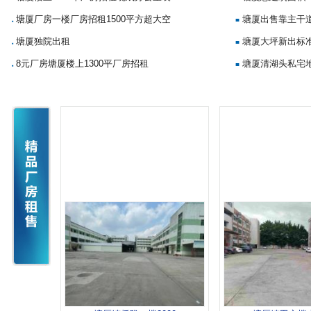
塘厦厂房一楼厂房招租1500平方超大空
塘厦出售靠主干
■
■
塘厦独院出租
塘厦大坪新出标准
■
■
8元厂房塘厦楼上1300平厂房招租
塘厦清湖头私宅地
■
■