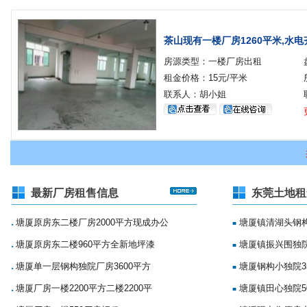
茶山现有一楼厂房1260平米,水电
房源类型：一楼厂房出租
租金价格：15元/平米
联系人：胡小姐
最新厂房租售信息
东莞土地租
塘厦原房东二楼厂房2000平方现成办公
塘厦镇清湖头钢构
■
■
塘厦原房东二楼960平方全新地坪漆
塘厦镇振兴围独院
■
■
塘厦单一层钢构独院厂房3600平方
塘厦钢构小独院35
■
■
塘厦厂房一楼2200平方二楼2200平
塘厦镇田心独院5
■
■