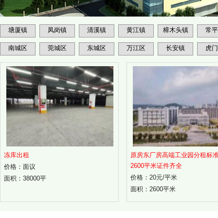
塘厦镇
凤岗镇
清溪镇
黄江镇
樟木头镇
常平
南城区
莞城区
东城区
万江区
长安镇
虎门
冻库出租
原房东厂房高端工业园分租标
2600平米证件齐全
价格：面议
价格：20元/平米
面积：38000平
面积：2600平米