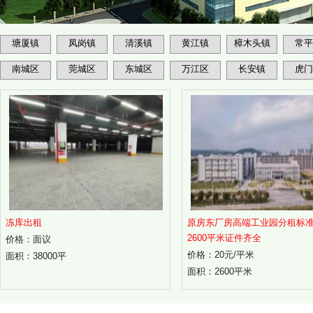
塘厦镇
凤岗镇
清溪镇
黄江镇
樟木头镇
常平
南城区
莞城区
东城区
万江区
长安镇
虎门
冻库出租
原房东厂房高端工业园分租标
2600平米证件齐全
价格：面议
价格：20元/平米
面积：38000平
面积：2600平米