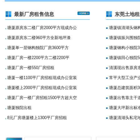
最新厂房租售信息
东莞土地租
塘厦原房东二楼厂房2000平方现成办公
塘厦镇清湖头钢构
■
■
塘厦原房东二楼960平方全新地坪漆
塘厦镇振兴围独院
■
■
塘厦单一层钢构独院厂房3600平方
塘厦钢构小独院35
■
■
塘厦厂房一楼2200平方二楼2200平
塘厦镇田心独院5
■
■
塘厦厂房一楼550厂房招租
清溪现出售原房
■
■
塘厦一楼1100平厂房招租现成办公室装
常平大型工业产
■
■
塘厦楼上2000平厂房招租现成办公室装
塘厦总建筑面积3
■
■
塘厦厂房一楼厂房招租1500平方超大空
塘厦出售靠主干
■
■
塘厦独院出租
塘厦大坪新出标准
■
■
8元厂房塘厦楼上1300平厂房招租
塘厦清湖头私宅地
■
■