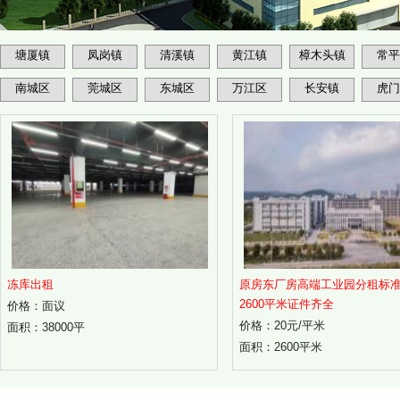
塘厦镇
凤岗镇
清溪镇
黄江镇
樟木头镇
常平
南城区
莞城区
东城区
万江区
长安镇
虎门
冻库出租
原房东厂房高端工业园分租标
2600平米证件齐全
价格：面议
价格：20元/平米
面积：38000平
面积：2600平米