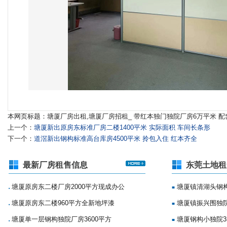
本网页标题：塘厦厂房出租,塘厦厂房招租_ 带红本独门独院厂房6万平米 
上一个：
塘厦新出原房东标准厂房二楼1400平米 实际面积 车间长条形
下一个：
道滘新出钢构标准高台库房4500平米 拎包入住 红本齐全
最新厂房租售信息
东莞土地租
塘厦原房东二楼厂房2000平方现成办公
塘厦镇清湖头钢构
■
■
塘厦原房东二楼960平方全新地坪漆
塘厦镇振兴围独院
■
■
塘厦单一层钢构独院厂房3600平方
塘厦钢构小独院35
■
■